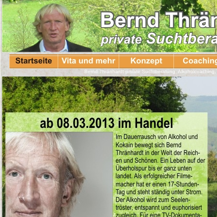
Bernd Thränhardt-private Suchtberatung, Alkoholcoaching,